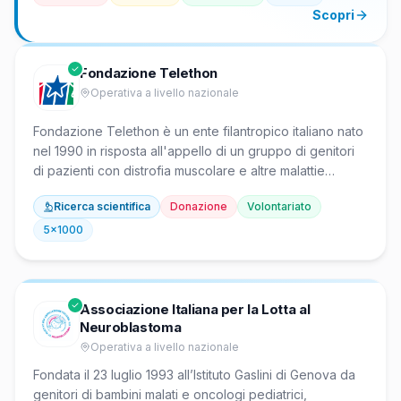
impatti antropici promuovendo la conservazione della
Scopri
diversità genetica delle specie e degli ecosistemi, l’uso
sostenibile delle risorse naturali e la riduzione della
pressione sull’ambiente. Opera attraverso attività
Fondazione Telethon
strutturali come la gestione di aree protette, la
Operativa a livello nazionale
protezione di habitat e specie prioritarie, e l’influenza su
politiche ambientali nazionali e internazionali. Come ente
Fondazione Telethon è un ente filantropico italiano nato
del terzo settore, persegue tali obiettivi senza scopo di
nel 1990 in risposta all'appello di un gruppo di genitori
lucro, con finalità civiche e di utilità sociale a beneficio
di pazienti con distrofia muscolare e altre malattie
delle generazioni presenti e future.
genetiche rare. Finanzia la ricerca biomedica di
Ricerca scientifica
Donazione
Volontariato
eccellenza su tali patologie, selezionando oltre 3.100
progetti tramite processo di peer review internazionale.
5x1000
Sostiene istituti scientifici propri come TIGEM e SR-
TIGET per sviluppare terapie geniche e migliorare la
qualità della vita dei pazienti.
Associazione Italiana per la Lotta al
Neuroblastoma
Operativa a livello nazionale
Fondata il 23 luglio 1993 all’Istituto Gaslini di Genova da
genitori di bambini malati e oncologi pediatrici,