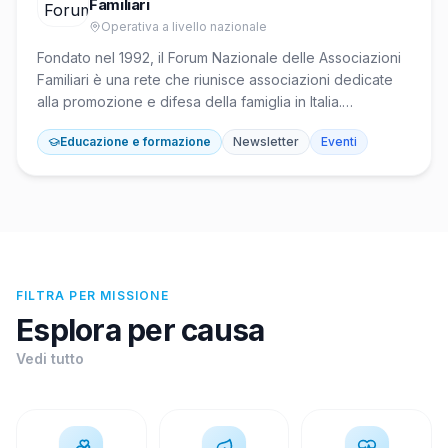
Familiari
promozione della pace.
Operativa a livello nazionale
Fondato nel 1992, il Forum Nazionale delle Associazioni
Familiari è una rete che riunisce associazioni dedicate
alla promozione e difesa della famiglia in Italia.
Composto da 47 associazioni nazionali, 18 Forum
Educazione e formazione
Newsletter
Eventi
regionali e 582 associazioni locali, rappresenta circa 4
milioni di famiglie, per un totale di 12 milioni di persone
coinvolte. Opera nel dibattito culturale e politico per
sostenere politiche familiari, ed è membro della FAFCE,
Federazione delle associazioni familiari cattoliche in
Europa.
FILTRA PER MISSIONE
Esplora per causa
Vedi tutto