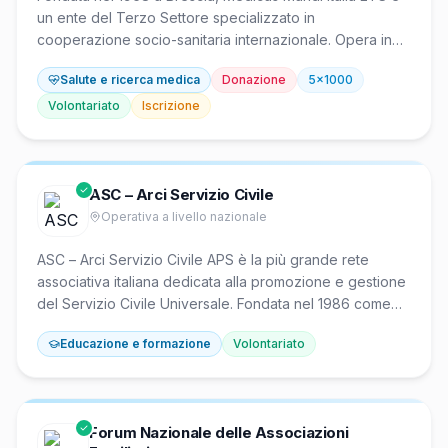
un ente del Terzo Settore specializzato in
cooperazione socio-sanitaria internazionale. Opera in
paesi a risorse limitate rafforzando i sistemi sanitari
Salute e ricerca medica
Donazione
5x1000
locali, con progetti focalizzati su salute comunitaria e
materno-infantile, prevenzione di malattie infettive come
Volontariato
Iscrizione
HIV, tubercolosi e malaria, educazione igienico-sanitaria
e formazione del personale sanitario. Iscritto al RUNTS
(repertorio n. 142), fa parte della rete Medicus Mundi
International riconosciuta dall'OMS.
ASC – Arci Servizio Civile
Operativa a livello nazionale
ASC – Arci Servizio Civile APS è la più grande rete
associativa italiana dedicata alla promozione e gestione
del Servizio Civile Universale. Fondata nel 1986 come
coordinamento nazionale, conta 6 enti nazionali soci
Educazione e formazione
Volontariato
(ARCI APS, Arciragazzi APS, Auser APS, Legambiente
APS, UISP APS, ANPI ETS) e centinaia di enti locali
aderenti con sedi territoriali. Opera nei settori
dell'assistenza socio-sanitaria, protezione civile, tutela
Forum Nazionale delle Associazioni
ambientale e culturale, educazione, agricoltura sociale e