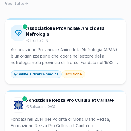
Vedi tutte
Associazione Provinciale Amici della
Nefrologia
Trento (TN)
Associazione Provinciale Amici della Nefrologia (APAN)
è un’organizzazione che opera nel settore della
nefrologia nella provincia di Trento. Fondata nel 1982,
assiste i pazienti nefropatici e le loro famiglie in
Salute e ricerca medica
Iscrizione
ospedale fornendo supporto pratico, compagnia e
assistenza umana durante degenze e dialisi. Sostiene la
ricerca medica e promuove la prevenzione delle
malattie renali attraverso iniziative educative, screening
Fondazione Rezza Pro Cultura et Caritate
e pubblicazioni specializzate.
Balsorano (AQ)
Fondata nel 2014 per volontà di Mons. Dario Rezza,
Fondazione Rezza Pro Cultura et Caritate è