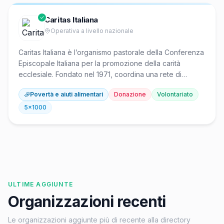
Caritas Italiana
Operativa a livello nazionale
Caritas Italiana è l’organismo pastorale della Conferenza
Episcopale Italiana per la promozione della carità
ecclesiale. Fondato nel 1971, coordina una rete di
Caritas diocesane sul territorio nazionale, sostenendo
Povertà e aiuti alimentari
Donazione
Volontariato
interventi a favore di persone in povertà, emarginazione
e disagio sociale. Opera inoltre in oltre 50 paesi con
5x1000
programmi di cooperazione allo sviluppo e aiuti
umanitari d’emergenza.
ULTIME AGGIUNTE
Organizzazioni recenti
Le organizzazioni aggiunte più di recente alla directory