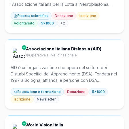
l’Associazione Italiana per la Lotta al Neuroblastoma
finanzia la ricerca innovativa sul neuroblastoma e i
Ricerca scientifica
Donazione
Iscrizione
tumori solidi pediatrici. Sostiene progetti scientifici
attraverso il proprio laboratorio e collabora con reti
Volontariato
5x1000
+
2
internazionali come SIOPEN e centri europei di
oncologia pediatrica. È riconosciuta dal Ministero della
Salute e ha sede c/o Istituto Gaslini, Largo Gaslini 5,
Genova.
Associazione Italiana Dislessia (AID)
Operativa a livello nazionale
AID è un’organizzazione che opera nel settore dei
Disturbi Specifici dell’Apprendimento (DSA). Fondata nel
1997 a Bologna, affianca le persone con DSA
dall’infanzia all’età adulta attraverso sezioni provinciali,
Educazione e formazione
Donazione
5x1000
una HelpLine nazionale, la piattaforma LibroAID per testi
accessibili e attività di formazione e sensibilizzazione. È
Iscrizione
Newsletter
iscritta al RUNTS come Associazione di Promozione
Sociale.
World Vision Italia