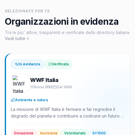
SELEZIONATE PER TE
Organizzazioni in evidenza
Tra le piu' attive, trasparenti e verificate della directory italiana
Vedi tutte
In evidenza
Verificata
WWF Italia
Roma
(RM)
Dal
1966
Ambiente e natura
La missione di WWF Italia è fermare e far regredire il
degrado del pianeta e contribuire a costruire un futuro in
cui l’umanità possa vivere in armonia con la natura.
L’organizzazione affronta la perdita di biodiversità e gli
Donazione
Iscrizione
Volontariato
5x1000