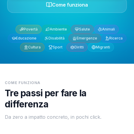
Come funziona
Povertà
Ambiente
Salute
Animali
Educazione
Disabilità
Emergenze
Ricerca
Cultura
Sport
Diritti
Migranti
COME FUNZIONA
Tre passi per fare la
differenza
Da zero a impatto concreto, in pochi click.