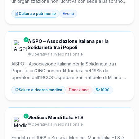
un’organizzazione non lucrativa con sede a Balsorano
(AQ) che promuove la solidarietà sociale attraverso
Cultura e patrimonio
Eventi
attività umanitarie, educative, artistiche e culturali. La
fondazione sostiene progetti di assistenza e
formazione, favorisce la diffusione della cultura e
contribuisce alla tutela e al restauro di edifici storici e di
AISPO – Associazione Italiana per la
culto, con particolare attenzione al valore sociale del
Solidarietà tra i Popoli
patrimonio religioso.
Operativa a livello nazionale
AISPO – Associazione Italiana per la Solidarietà tra i
Popoli è un’ONG non profit fondata nel 1985 da
operatori dell’IRCCS Ospedale San Raffaele di Milano e
riconosciuta dal Ministero degli Affari Esteri per attività di
Salute e ricerca medica
Donazione
5x1000
cooperazione sanitaria internazionale. Opera in Paesi in
via di sviluppo e aree di crisi, tra cui Regione Autonoma
del Kurdistan (Iraq), Sudan, Sud Sudan, Egitto, Vietnam,
Sierra Leone, Libano, Mozambico, Madagascar e
Medicus Mundi Italia ETS
Colombia. Realizza progetti sanitari per sostenere
Operativa a livello nazionale
sistemi distrettuali, madri e bambini, cure critiche, con
expertise clinica di alto livello.
Fondata nel 1968 a Brescia, Medicus Mundi Italia ETS è