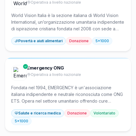
Operativa a livello nazionale
World Vision Italia è la sezione italiana di World Vision
International, un’organizzazione umanitaria indipendente
di ispirazione cristiana fondata nel 2008 con sede a
Roma. Opera in oltre 100 Paesi per combattere le cause
Povertà e aiuti alimentari
Donazione
5x1000
della povertà e dell’esclusione sociale attraverso
programmi di sostegno a distanza per bambini
vulnerabili, assistenza in emergenze umanitarie e
progetti di sviluppo comunitario. Supporta oltre 3 milioni
Emergency ONG
di bambini con sponsorship e oltre 35 milioni di persone
Operativa a livello nazionale
in contesti di crisi, fornendo accesso a educazione,
salute e protezione.
Fondata nel 1994, EMERGENCY è un'associazione
italiana indipendente e neutrale riconosciuta come ONG
ETS. Opera nel settore umanitario offrendo cure
medico-chirurgiche gratuite e di elevata qualità alle
Salute e ricerca medica
Donazione
Volontariato
vittime di guerre, mine antiuomo e povertà in contesti
internazionali ad alto rischio. In Italia gestisce
5x1000
poliambulatori per fornire assistenza sanitaria gratuita a
persone prive di copertura assistenziale.