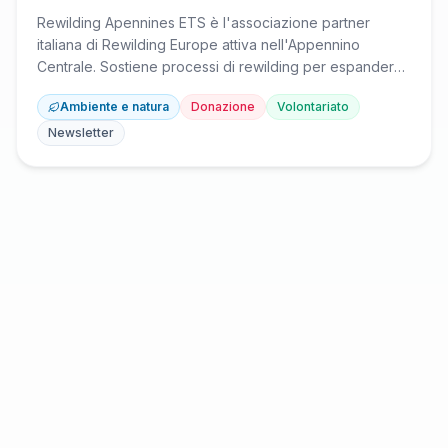
Rewilding Apennines ETS è l'associazione partner
italiana di Rewilding Europe attiva nell'Appennino
Centrale. Sostiene processi di rewilding per espandere
la natura selvatica oltre i parchi protetti e promuove la
Ambiente e natura
Donazione
Volontariato
coesistenza tra persone e fauna attraverso monitoring
di specie chiave come l'orso bruno marsicano e
Newsletter
progetti di ripristino ecosistemico. Collabora con partner
locali per engagement comunitario e sviluppo di turismo
naturalistico sostenibile.