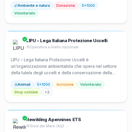
associazioni locali presenti in tutte le regioni italiane per
Ambiente e natura
Donazione
5x1000
diffondere la conoscenza e il rispetto della natura,
tutelare l’ambiente e proteggere le zone di interesse
Volontariato
naturalistico, culturale e la biodiversità.
LIPU – Lega Italiana Protezione Uccelli
Operativa a livello nazionale
LIPU – Lega Italiana Protezione Uccelli è
un’organizzazione ambientalista che opera nel settore
della tutela degli uccelli e della conservazione della
biodiversità in Italia. Fondata nel 1965, gestisce 29 oasi e
Animali
5x1000
Iscrizione
Volontariato
riserve naturali e 9 centri di recupero della fauna
selvatica, svolge progetti nazionali e internazionali di
Shop solidale
+
2
protezione della natura, educazione ambientale e
politiche per la difesa degli habitat.
Rewilding Apennines ETS
Gioia dei Marsi (AQ)