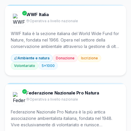
WWF Italia
Operativa a livello nazionale
WWF Italia è la sezione italiana del World Wide Fund for
Nature, fondata nel 1966. Opera nel settore della
conservazione ambientale attraverso la gestione di oltre
100 Oasi naturali che preservano più di 27.000 ettari di
Ambiente e natura
Donazione
Iscrizione
territorio, la protezione di specie simbolo come lupo,
orso marsicano e lontra, e campagne per la tutela della
Volontariato
5x1000
biodiversità, degli ecosistemi marini, forestali e fluviali. È
presente in tutte le regioni con una rete di attivisti,
gruppi locali e circa 1.800 volontari.
Federazione Nazionale Pro Natura
Operativa a livello nazionale
Federazione Nazionale Pro Natura è la più antica
associazione ambientalista italiana, fondata nel 1948.
Vive esclusivamente di volontariato e riunisce