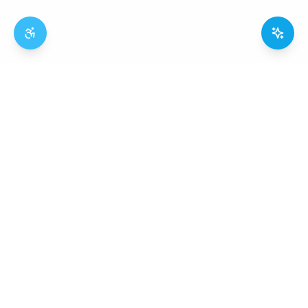
La directory del terzo settore italiano.
Trasparente, libera e aperta a tutti.
Segnala Organizzazione