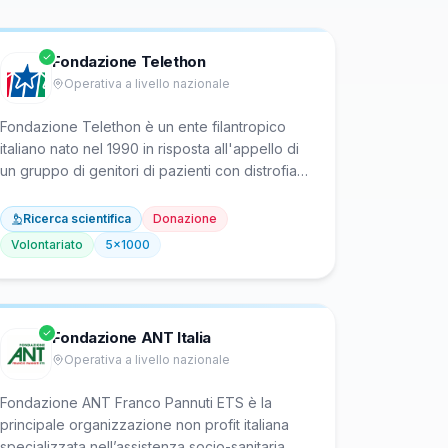
Fondazione Telethon
Operativa a livello nazionale
Fondazione Telethon è un ente filantropico
italiano nato nel 1990 in risposta all'appello di
un gruppo di genitori di pazienti con distrofia
muscolare e altre malattie genetiche rare.
Finanzia la ricerca biomedica di eccellenza su
Ricerca scientifica
Donazione
tali patologie, selezionando oltre 3.100 progetti
Volontariato
5x1000
tramite processo di peer review internazionale.
Sostiene istituti scientifici propri come TIGEM e
SR-TIGET per sviluppare terapie geniche e
migliorare la qualità della vita dei pazienti.
Fondazione ANT Italia
Operativa a livello nazionale
Fondazione ANT Franco Pannuti ETS è la
principale organizzazione non profit italiana
specializzata nell’assistenza socio-sanitaria