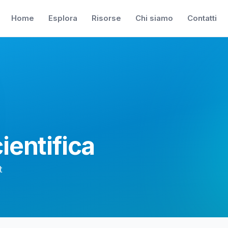
Home
Esplora
Risorse
Chi siamo
Contatti
ientifica
t