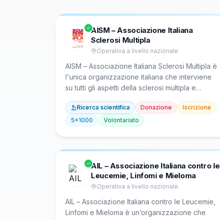
AISM – Associazione Italiana
Sclerosi Multipla
Operativa a livello nazionale
AISM – Associazione Italiana Sclerosi Multipla è
l'unica organizzazione italiana che interviene
su tutti gli aspetti della sclerosi multipla e
patologie correlate come NMOSD e MOGAD.
Ricerca scientifica
Donazione
Iscrizione
Fondata nel 1968 da persone con la malattia e i
loro familiari, opera con 98 sezioni provinciali
5x1000
Volontariato
che offrono servizi sanitari, sociali, riabilitativi e
di difesa dei diritti. Attraverso la Fondazione
FISM eroga finanziamenti per la ricerca
scientifica, essendo il primo ente privato
AIL – Associazione Italiana contro le
italiano nel settore.
Leucemie, Linfomi e Mieloma
Operativa a livello nazionale
AIL – Associazione Italiana contro le Leucemie,
Linfomi e Mieloma è un’organizzazione che