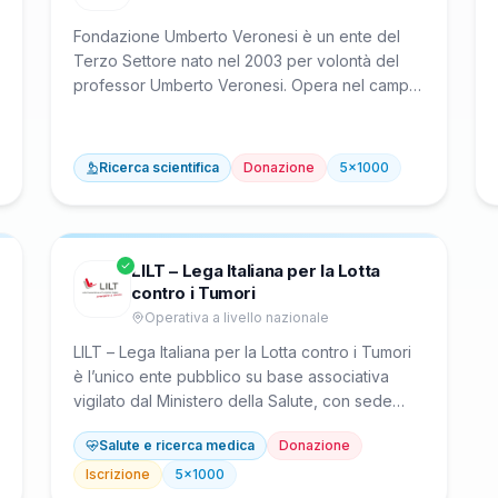
Fondazione Umberto Veronesi è un ente del
Terzo Settore nato nel 2003 per volontà del
professor Umberto Veronesi. Opera nel campo
della ricerca oncologica finanziando borse di
studio per giovani scienziati e sostiene la
prevenzione attraverso campagne di
Ricerca scientifica
Donazione
5x1000
sensibilizzazione e divulgazione scientifica. La
Fondazione promuove una cultura della
scienza basata sull'evidenza per migliorare la
salute pubblica.
LILT – Lega Italiana per la Lotta
contro i Tumori
Operativa a livello nazionale
LILT – Lega Italiana per la Lotta contro i Tumori
è l’unico ente pubblico su base associativa
vigilato dal Ministero della Salute, con sede
centrale a Roma e articolato in 105 associazioni
Salute e ricerca medica
Donazione
provinciali e metropolitane. Opera nel settore
oncologico diffondendo la cultura della
Iscrizione
5x1000