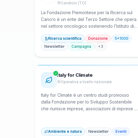
Candiolo (TO)
La Fondazione Piemontese per la Ricerca sul
Cancro è un ente del Terzo Settore che opera
nel settore oncologico sostenendo l’Istituto di
Candiolo – IRCCS, polo di ricerca e cura
Ricerca scientifica
Donazione
5x1000
all’avanguardia. Nata nel 1986, promuove la
ricerca sperimentale e clinica sul cancro, lo
Newsletter
Campagna
+
3
sviluppo di strumenti diagnostici e terapeutici e
attività di assistenza sanitaria. È l’unico centro
italiano interamente realizzato grazie al
sostegno di donatori privati.
Italy for Climate
Operativa a livello nazionale
Italy for Climate è un centro studi promosso
dalla Fondazione per lo Sviluppo Sostenibile
che riunisce imprese, associazioni di imprese e
organizzazioni italiane impegnate sui temi del
clima e dell'energia. Opera nel campo della
transizione climatica elaborando report, analisi
Ambiente e natura
Newsletter
Eventi
dati e proposte di policy, tra cui la Roadmap