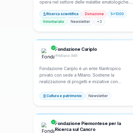
opera nel settore delle malattie ematologiche.
Fondata nel 1969, sostiene la ricerca scientifica
Ricerca scientifica
Donazione
5x1000
per la cura di leucemie, linfomi e mieloma,
assiste pazienti e famiglie durante il percorso di
Volontariato
Newsletter
+
3
malattia con servizi dedicati e sensibilizza
l’opinione pubblica sulle patologie del sangue.
Fondazione Cariplo
Milano (MI)
Fondazione Cariplo è un ente filantropico
privato con sede a Milano. Sostiene la
realizzazione di progetti e iniziative con
impatto sul territorio, principalmente in
Lombardia e nelle province piemontesi di
Cultura e patrimonio
Newsletter
Novara e Verbano-Cusio-Ossola, attraverso
erogazioni a enti del Terzo Settore nei settori
dell'arte e cultura, dell'ambiente, dei servizi
alla persona e della ricerca scientifica.
Fondazione Piemontese per la
Ricerca sul Cancro