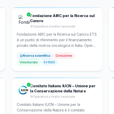
Fondazione AIRC per la Ricerca sul
Cancro
Operativa a livello nazionale
Fondazione AIRC per la Ricerca sul Cancro ETS
è un punto di riferimento per il finanziamento
privato della ricerca oncologica in Italia. Opera
sostenendo progetti di ricerca scientifica in
Ricerca scientifica
Donazione
laboratorio e clinica, borse di studio e
programmi di formazione per ricercatori in
Volontariato
5x1000
istituti e università nazionali. Promuove la
prevenzione del cancro attraverso attività di
sensibilizzazione ed educazione rivolta alla
popolazione e agli operatori.
Comitato Italiano IUCN – Unione per
la Conservazione della Natura
Operativa a livello nazionale
Comitato Italiano IUCN – Unione per la
Conservazione della Natura è il comitato