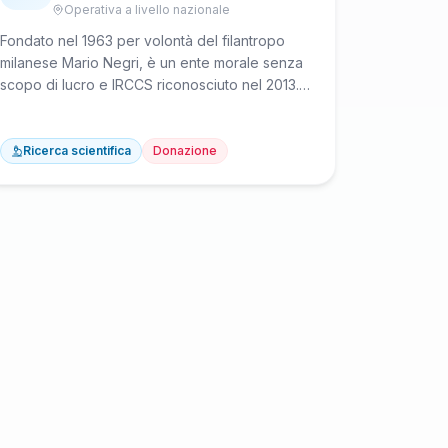
e ambientale verso uno sviluppo sostenibile.
Operativa a livello nazionale
Fondato nel 1963 per volontà del filantropo
milanese Mario Negri, è un ente morale senza
scopo di lucro e IRCCS riconosciuto nel 2013.
Con circa 700 ricercatori in tre sedi (Milano,
Bergamo, Ranica), non brevetta le proprie
scoperte e pubblica gratuitamente i risultati su
Ricerca scientifica
Donazione
riviste internazionali – oltre 13.000 pubblicazioni
scientifiche in 60 anni.