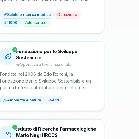
domiciliare gratuita ai pazienti oncologici.
Fondata nel 1978 a Bologna dall’oncologo
Salute e ricerca medica
Donazione
Franco Pannuti, fornisce cure mediche
5x1000
Volontariato
specialistiche a domicilio in 30 province di 12
regioni italiane, attraverso équipe
multidisciplinari di 471 professionisti. Opera
anche con progetti di prevenzione oncologica
Fondazione per lo Sviluppo
gratuiti in numerose province.
Sostenibile
Operativa a livello nazionale
Fondata nel 2008 da Edo Ronchi, la
Fondazione per lo Sviluppo Sostenibile è un
punto di riferimento italiano per i settori e i
protagonisti della green economy. Opera nel
Ambiente e natura
Eventi
campo della transizione ecologica
promuovendo ricerche, studi, pubblicazioni e
incontri su neutralità climatica, economia
circolare, green city, mobilità sostenibile e
capitale naturale. Supporta imprese,
Istituto di Ricerche Farmacologiche
Mario Negri IRCCS
organizzazioni e istituzioni in un impegno civile