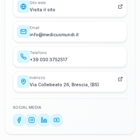
Sito web
Visita il sito
Email
i​n​f​o​@​m​e​d​i​c​u​s​m​u​n​d​i​.​i​t
Telefono
+​3​9​ ​0​3​0​ ​3​7​5​2​5​1​7
Indirizzo
Via Collebeato 26, Brescia, (BS)
SOCIAL MEDIA