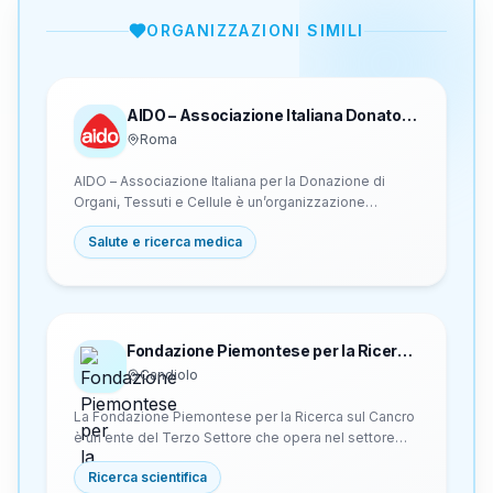
ORGANIZZAZIONI SIMILI
AIDO – Associazione Italiana Donatori
Organi
Roma
AIDO – Associazione Italiana per la Donazione di
Organi, Tessuti e Cellule è un’organizzazione
apartitica, aconfessionale, interetnica e senza scopo
Salute e ricerca medica
di lucro che opera nel settore socio-sanitario.
Fondata nel 1973 a Bergamo con sede legale a
Roma, è costituita da cittadini favorevoli alla
donazione volontaria, post mortem, anonima e
gratuita di organi, tessuti e cellule a scopo di
trapianto terapeutico. Persegue finalità di solidarietà
Fondazione Piemontese per la Ricerca
sociale attraverso sensibilizzazione e raccolta di
sul Cancro
Candiolo
consensi alla donazione.
La Fondazione Piemontese per la Ricerca sul Cancro
è un ente del Terzo Settore che opera nel settore
oncologico sostenendo l’Istituto di Candiolo – IRCCS,
Ricerca scientifica
polo di ricerca e cura all’avanguardia. Nata nel 1986,