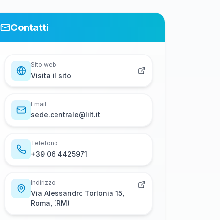
Contatti
Sito web
Visita il sito
Email
s​e​d​e​.​c​e​n​t​r​a​l​e​@​l​i​l​t​.​i​t
Telefono
+​3​9​ ​0​6​ ​4​4​2​5​9​7​1
Indirizzo
Via Alessandro Torlonia 15,
Roma, (RM)