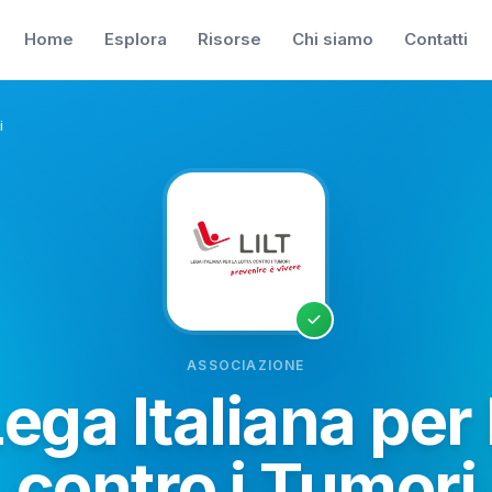
Home
Esplora
Risorse
Chi siamo
Contatti
i
ASSOCIAZIONE
Lega Italiana per 
contro i Tumori