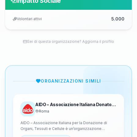
Impatto Sociale
5.000
Volontari attivi
Sei di questa organizzazione? Aggiorna il profilo
ORGANIZZAZIONI SIMILI
AIDO – Associazione Italiana Donatori
Organi
Roma
AIDO – Associazione Italiana per la Donazione di
Organi, Tessuti e Cellule è un’organizzazione
apartitica, aconfessionale, interetnica e senza scopo