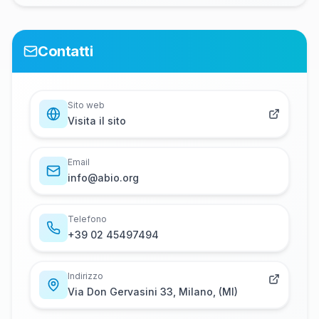
Contatti
Sito web
Visita il sito
Email
i​n​f​o​@​a​b​i​o​.​o​r​g
Telefono
+​3​9​ ​0​2​ ​4​5​4​9​7​4​9​4
Indirizzo
Via Don Gervasini 33, Milano, (MI)