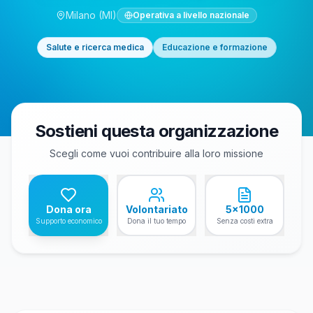
Milano
(MI)
Operativa a livello nazionale
Salute e ricerca medica
Educazione e formazione
Sostieni questa organizzazione
Scegli come vuoi contribuire alla loro missione
Dona ora
Volontariato
5x1000
Supporto economico
Dona il tuo tempo
Senza costi extra