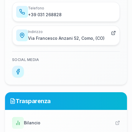
Telefono
+​3​9​ ​0​3​1​ ​2​6​8​8​2​8
Indirizzo
Via Francesco Anzani 52, Como, (CO)
SOCIAL MEDIA
Trasparenza
Bilancio