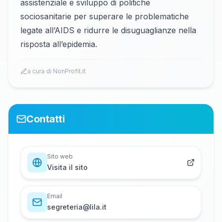
assistenziale e sviluppo di politiche
sociosanitarie per superare le problematiche
legate all’AIDS e ridurre le disuguaglianze nella
risposta all’epidemia.
a cura di NonProfit.it
Contatti
Sito web
Visita il sito
Email
s​e​g​r​e​t​e​r​i​a​@​l​i​l​a​.​i​t