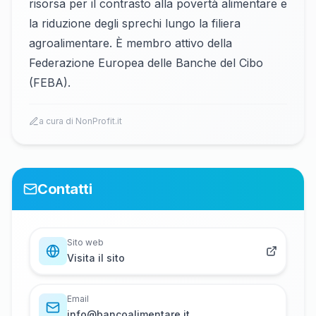
risorsa per il contrasto alla povertà alimentare e
la riduzione degli sprechi lungo la filiera
agroalimentare. È membro attivo della
Federazione Europea delle Banche del Cibo
(FEBA).
a cura di NonProfit.it
Contatti
Sito web
Visita il sito
Email
i​n​f​o​@​b​a​n​c​o​a​l​i​m​e​n​t​a​r​e​.​i​t