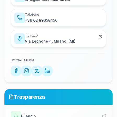
Telefono
+​3​9​ ​0​2​ ​8​9​6​5​8​4​5​0
Indirizzo
Via Legnone 4, Milano, (MI)
SOCIAL MEDIA
Trasparenza
Bilancio