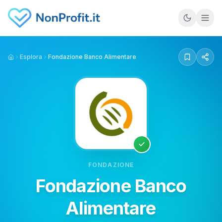
Vai al contenuto principale
Esplora
Fondazione Banco Alimentare
Home
FONDAZIONE
Fondazione Banco
Alimentare