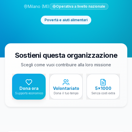
Milano
(MI)
Operativa a livello nazionale
Povertà e aiuti alimentari
Sostieni questa organizzazione
Scegli come vuoi contribuire alla loro missione
Dona ora
Volontariato
5x1000
Supporto economico
Dona il tuo tempo
Senza costi extra