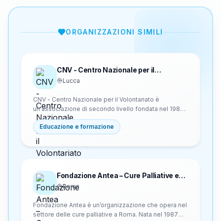
ORGANIZZAZIONI SIMILI
CNV - Centro Nazionale per il
Volontariato
Lucca
CNV - Centro Nazionale per il Volontariato è
un'associazione di secondo livello fondata nel 1984
a Lucca. Opera nel campo del volontariato italiano
Educazione e formazione
riunendo associazioni, enti locali, regioni, centri di
servizio e istituti di ricerca per promuovere studi,
ricerche e scambi di esperienze. È un'agenzia
formativa accreditata in Toscana con certificazione
DNV e ha contribuito alla nascita del CESVOT nel
1997 e del Centre Européen du Volontariat nel 1989.
Fondazione Antea – Cure Palliative e
Hospice
Roma
Fondazione Antea è un’organizzazione che opera nel
settore delle cure palliative a Roma. Nata nel 1987