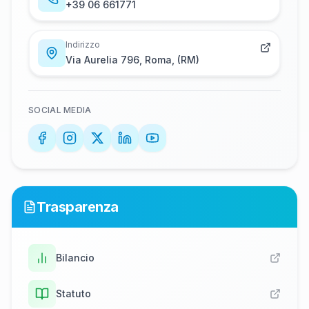
+​3​9​ ​0​6​ ​6​6​1​7​7​1
Indirizzo
Via Aurelia 796, Roma, (RM)
SOCIAL MEDIA
Trasparenza
Bilancio
Statuto