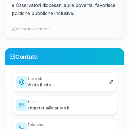
e Osservatori diocesani sulle povertà, favorisce
politiche pubbliche inclusive.
a cura di NonProfit.it
Contatti
Sito web
Visita il sito
Email
s​e​g​r​e​t​e​r​i​a​@​c​a​r​i​t​a​s​.​i​t
Telefono