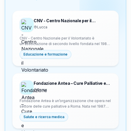
CNV - Centro Nazionale per il
Volontariato
Lucca
CNV - Centro Nazionale per il Volontariato è
un'associazione di secondo livello fondata nel 1984
a Lucca. Opera nel campo del volontariato italiano
Educazione e formazione
riunendo associazioni, enti locali, regioni, centri di
servizio e istituti di ricerca per promuovere studi,
ricerche e scambi di esperienze. È un'agenzia
formativa accreditata in Toscana con certificazione
DNV e ha contribuito alla nascita del CESVOT nel
1997 e del Centre Européen du Volontariat nel 1989.
Fondazione Antea – Cure Palliative e
Hospice
Roma
Fondazione Antea è un’organizzazione che opera nel
settore delle cure palliative a Roma. Nata nel 1987
come organizzazione di volontariato e trasformata in
Salute e ricerca medica
fondazione nel 2020, offre assistenza gratuita 24 ore
su 24 a domicilio e presso l’Hospice Antea nel
Complesso di Santa Maria della Pietà a pazienti adulti