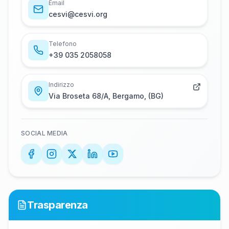
Email
c​e​s​v​i​@​c​e​s​v​i​.​o​r​g
Telefono
+​3​9​ ​0​3​5​ ​2​0​5​8​0​5​8
Indirizzo
Via Broseta 68/A, Bergamo, (BG)
SOCIAL MEDIA
Trasparenza