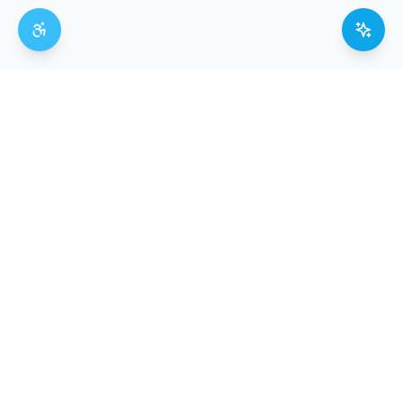
La directory del terzo settore italiano.
Trasparente, libera e aperta a tutti.
Segnala Organizzazione