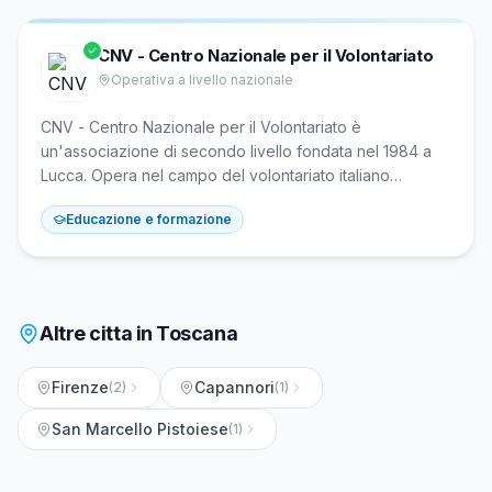
CNV - Centro Nazionale per il Volontariato
Operativa a livello nazionale
CNV - Centro Nazionale per il Volontariato è
un'associazione di secondo livello fondata nel 1984 a
Lucca. Opera nel campo del volontariato italiano
riunendo associazioni, enti locali, regioni, centri di
Educazione e formazione
servizio e istituti di ricerca per promuovere studi,
ricerche e scambi di esperienze. È un'agenzia formativa
accreditata in Toscana con certificazione DNV e ha
contribuito alla nascita del CESVOT nel 1997 e del
Centre Européen du Volontariat nel 1989.
Altre citta in
Toscana
Firenze
Capannori
(
2
)
(
1
)
San Marcello Pistoiese
(
1
)