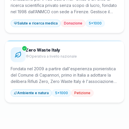
ricerca scientifica privato senza scopo di lucro, fondato
nel 1998 dall’ANMCO con sede a Firenze. Gestisce il
Centro Studi ANMCO e promuove ricerca biomedica
Salute e ricerca medica
Donazione
5x1000
cardiologica, prevenzione cardiovascolare e
sensibilizzazione attraverso campagne nazionali come
Cardiologie Aperte e Banca del Cuore. Opera tramite la
rete di cardiologi ospedalieri ANMCO sul territorio
nazionale, con riconoscimenti ministeriali e certificazione
Zero Waste Italy
ISO 9001:2015.
Operativa a livello nazionale
Fondata nel 2009 a partire dall'esperienza pionieristica
del Comune di Capannori, primo in Italia a adottare la
delibera Rifiuti Zero, Zero Waste Italy è l'associazione
che raccorda le iniziative locali con le reti Zero Waste
Ambiente e natura
5x1000
Petizione
europee e mondiali. Promuove l'applicazione dei 10
Passi Verso Rifiuti Zero, fornisce contatti, competenze e
formazione a gruppi e comuni, e aggiorna la lista dei
comuni italiani Rifiuti Zero. Opera nel campo ambientale
per strategie di gestione rifiuti sostenibili.