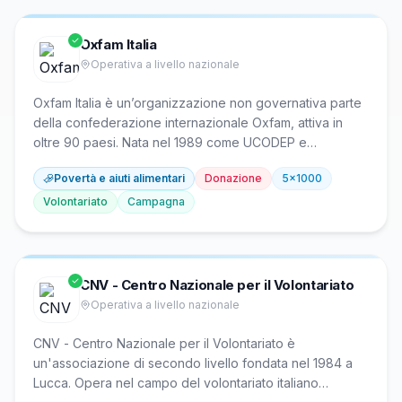
Oxfam Italia
Operativa a livello nazionale
Oxfam Italia è un’organizzazione non governativa parte
della confederazione internazionale Oxfam, attiva in
oltre 90 paesi. Nata nel 1989 come UCODEP e
rinominata nel 2013, opera per combattere le
Povertà e aiuti alimentari
Donazione
5x1000
disuguaglianze e la povertà estrema, difendendo i diritti
delle persone vulnerabili con attenzione alle donne. In
Volontariato
Campagna
Italia e all’estero realizza programmi di cooperazione
allo sviluppo, aiuti umanitari in emergenze, accoglienza
per richiedenti asilo e educazione alla cittadinanza
globale.
CNV - Centro Nazionale per il Volontariato
Operativa a livello nazionale
CNV - Centro Nazionale per il Volontariato è
un'associazione di secondo livello fondata nel 1984 a
Lucca. Opera nel campo del volontariato italiano