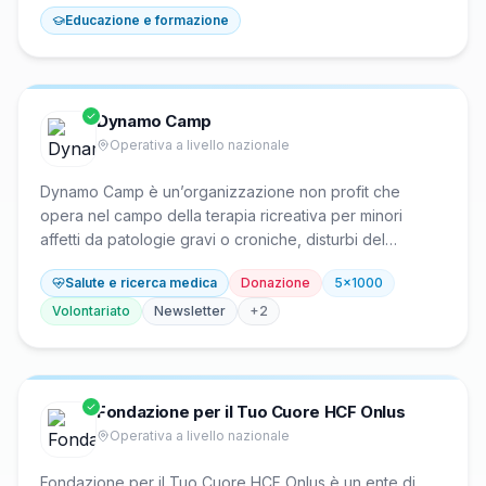
riunendo associazioni, enti locali, regioni, centri di
Educazione e formazione
servizio e istituti di ricerca per promuovere studi,
ricerche e scambi di esperienze. È un'agenzia formativa
accreditata in Toscana con certificazione DNV e ha
contribuito alla nascita del CESVOT nel 1997 e del
Centre Européen du Volontariat nel 1989.
Dynamo Camp
Operativa a livello nazionale
Dynamo Camp è un’organizzazione non profit che
opera nel campo della terapia ricreativa per minori
affetti da patologie gravi o croniche, disturbi del
neurosviluppo o condizioni di disabilità. Fondata nel
Salute e ricerca medica
Donazione
5x1000
2007 a San Marcello Piteglio (Pistoia), offre programmi
gratuiti di attività ludiche, espressive e sportive al Camp
Volontariato
Newsletter
+
2
e attraverso progetti come City Camp e Outreach in
ospedali e case famiglia sul territorio nazionale. È
membro di SeriousFun Children’s Network, rete
internazionale di campi per bambini con condizioni
Fondazione per il Tuo Cuore HCF Onlus
mediche complesse.
Operativa a livello nazionale
Fondazione per il Tuo Cuore HCF Onlus è un ente di