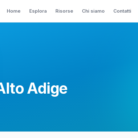
Home
Esplora
Risorse
Chi siamo
Contatti
Alto Adige
t