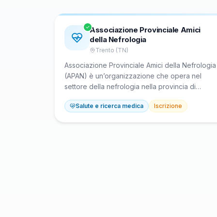
Associazione Provinciale Amici
della Nefrologia
Trento (TN)
Associazione Provinciale Amici della Nefrologia
(APAN) è un’organizzazione che opera nel
settore della nefrologia nella provincia di
Trento. Fondata nel 1982, assiste i pazienti
Salute e ricerca medica
Iscrizione
nefropatici e le loro famiglie in ospedale
fornendo supporto pratico, compagnia e
assistenza umana durante degenze e dialisi.
Sostiene la ricerca medica e promuove la
prevenzione delle malattie renali attraverso
iniziative educative, screening e pubblicazioni
specializzate.