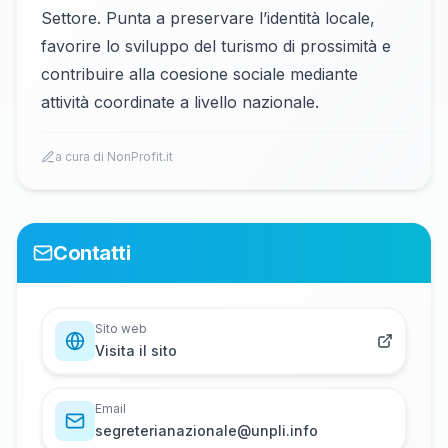
Settore. Punta a preservare l’identità locale,
favorire lo sviluppo del turismo di prossimità e
contribuire alla coesione sociale mediante
attività coordinate a livello nazionale.
a cura di NonProfit.it
Contatti
Sito web
Visita il sito
Email
s​e​g​r​e​t​e​r​i​a​n​a​z​i​o​n​a​l​e​@​u​n​p​l​i​.​i​n​f​o