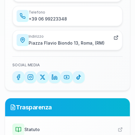
Telefono
+​3​9​ ​0​6​ ​9​9​2​2​3​3​4​8
Indirizzo
Piazza Flavio Biondo 13, Roma, (RM)
SOCIAL MEDIA
Trasparenza
Statuto