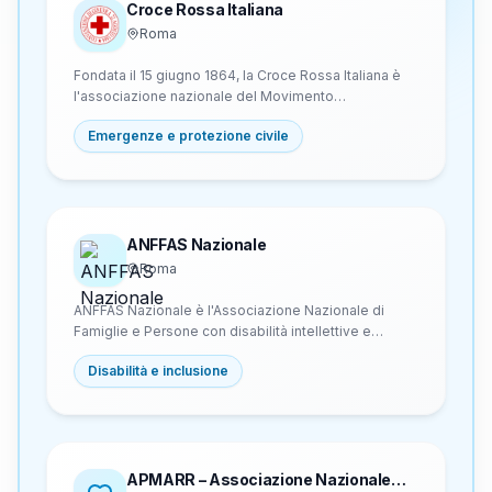
Croce Rossa Italiana
Roma
Fondata il 15 giugno 1864, la Croce Rossa Italiana è
l'associazione nazionale del Movimento
internazionale della Croce Rossa e della Mezzaluna
Emergenze e protezione civile
Rossa. Opera su tutto il territorio nazionale attraverso
671 comitati territoriali e 149.125 soci volontari,
fornendo servizi sanitari, assistenza sociale,
formazione alla prevenzione e interventi di soccorso
in emergenze e catastrofi naturali.
ANFFAS Nazionale
Roma
ANFFAS Nazionale è l'Associazione Nazionale di
Famiglie e Persone con disabilità intellettive e
disturbi del neurosviluppo (ETS-APS). Fondata nel
Disabilità e inclusione
1958, coordina una rete di associazioni locali in tutta
Italia per tutelare i diritti umani, civili e sociali delle
persone con tali disabilità e delle loro famiglie.
Opera nel campo dell'inclusione sociale attraverso
advocacy istituzionale, servizi basati sul progetto di
vita per il potenziamento delle abilità e promozione
APMARR – Associazione Nazionale