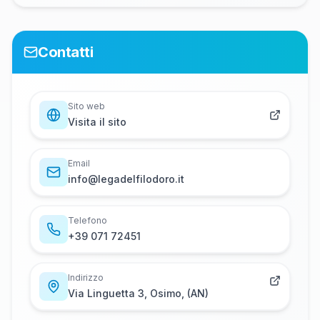
Contatti
Sito web
Visita il sito
Email
i​n​f​o​@​l​e​g​a​d​e​l​f​i​l​o​d​o​r​o​.​i​t
Telefono
+​3​9​ ​0​7​1​ ​7​2​4​5​1
Indirizzo
Via Linguetta 3, Osimo, (AN)