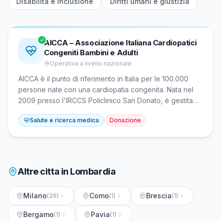
Disabilità e inclusione
Diritti umani e giustizia
AICCA – Associazione Italiana Cardiopatici
Congeniti Bambini e Adulti
Operativa a livello nazionale
AICCA è il punto di riferimento in Italia per le 100.000
persone nate con una cardiopatia congenita. Nata nel
2009 presso l'IRCCS Policlinico San Donato, è gestita
da giovani adulti pazienti e opera con medici, chirurghi
Salute e ricerca medica
Donazione
e psicologi specializzati. È membro di Alleanza Malattie
Rare e pioniera del peer counseling cardiologico in
Italia.
Altre citta in
Lombardia
Milano
Como
Brescia
(
26
)
(
1
)
(
1
)
Bergamo
Pavia
(
1
)
(
1
)