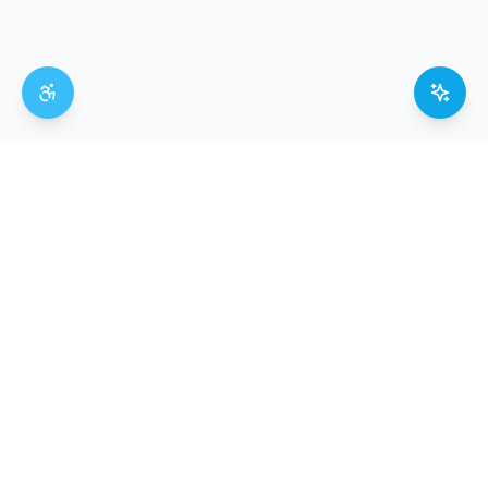
La directory del terzo settore italiano.
Trasparente, libera e aperta a tutti.
Segnala Organizzazione