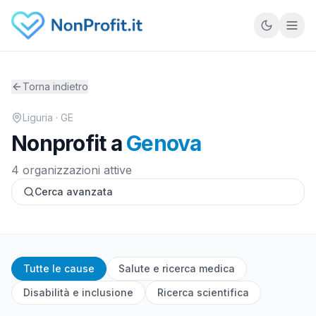
Vai al contenuto principale
Torna indietro
Liguria
· GE
Nonprofit a
Genova
4 organizzazioni attive
Cerca avanzata
Tutte le cause
Salute e ricerca medica
Disabilità e inclusione
Ricerca scientifica