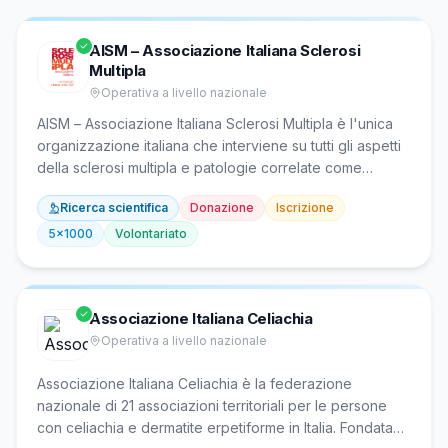
AISM – Associazione Italiana Sclerosi
Multipla
Operativa a livello nazionale
AISM – Associazione Italiana Sclerosi Multipla è l'unica
organizzazione italiana che interviene su tutti gli aspetti
della sclerosi multipla e patologie correlate come
NMOSD e MOGAD. Fondata nel 1968 da persone con la
Ricerca scientifica
Donazione
Iscrizione
malattia e i loro familiari, opera con 98 sezioni provinciali
che offrono servizi sanitari, sociali, riabilitativi e di difesa
5x1000
Volontariato
dei diritti. Attraverso la Fondazione FISM eroga
finanziamenti per la ricerca scientifica, essendo il primo
ente privato italiano nel settore.
Associazione Italiana Celiachia
Operativa a livello nazionale
Associazione Italiana Celiachia è la federazione
nazionale di 21 associazioni territoriali per le persone
con celiachia e dermatite erpetiforme in Italia. Fondata