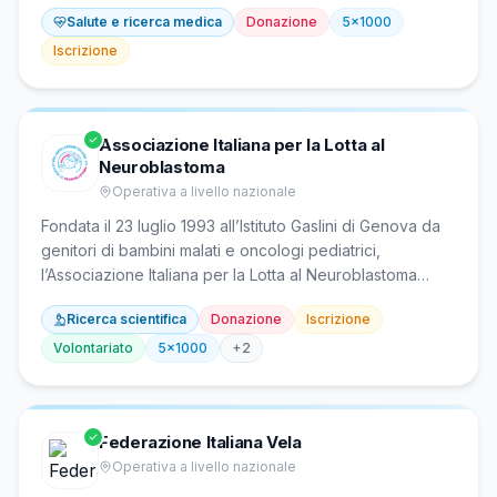
nel 1979, rappresenta i pazienti nelle istituzioni, offre
Salute e ricerca medica
Donazione
5x1000
assistenza sociale e sanitaria per la gestione della dieta
senza glutine, educazione alimentare, formazione e
Iscrizione
divulgazione scientifica. Finanzia la ricerca sulla malattia
e gestisce il marchio Spiga Barrata per certificare la
sicurezza dei prodotti gluten-free.
Associazione Italiana per la Lotta al
Neuroblastoma
Operativa a livello nazionale
Fondata il 23 luglio 1993 all’Istituto Gaslini di Genova da
genitori di bambini malati e oncologi pediatrici,
l’Associazione Italiana per la Lotta al Neuroblastoma
finanzia la ricerca innovativa sul neuroblastoma e i
Ricerca scientifica
Donazione
Iscrizione
tumori solidi pediatrici. Sostiene progetti scientifici
attraverso il proprio laboratorio e collabora con reti
Volontariato
5x1000
+
2
internazionali come SIOPEN e centri europei di
oncologia pediatrica. È riconosciuta dal Ministero della
Salute e ha sede c/o Istituto Gaslini, Largo Gaslini 5,
Federazione Italiana Vela
Genova.
Operativa a livello nazionale