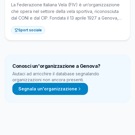
La Federazione Italiana Vela (FIV) è un’organizzazione
che opera nel settore della vela sportiva, riconosciuta
dal CONI e dal CIP. Fondata il 13 aprile 1927 a Genova,
coordina le attività di oltre 153.000 tesserati nella pratica
Sport sociale
della vela olimpica e sportiva, gestendo la Scuola Vela
FIV e la preparazione delle squadre nazionali per
competizioni internazionali, inclusi Giochi Olimpici e
Paralimpici.
Conosci un'organizzazione a
Genova
?
Aiutaci ad arricchire il database segnalando
organizzazioni non ancora presenti.
Segnala un'organizzazione